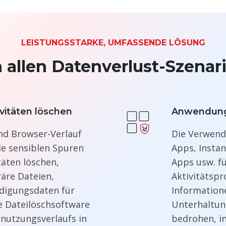
LEISTUNGSSTARKE, UMFASSENDE LÖSUNG
in allen Datenverlust-Szenar
ivitäten löschen
Anwendung
nd Browser-Verlauf
Die Verwend
die sensiblen Spuren
Apps, Instan
täten löschen,
Apps usw. fü
räre Dateien,
Aktivitätspr
ndigungsdaten für
Informatione
e Dateilöschsoftware
Unterhaltun
tnutzungsverlaufs in
bedrohen, i