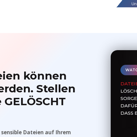
Un
WATC
eien können
DATEI
erden. Stellen
LÖSC
ese GELÖSCHT
SORGE
DAFÜR
DASS E
t sensible Dateien auf Ihrem