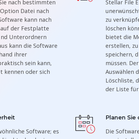
n Sie nach bestimmten
Stellar File 
 Option Datei nach
unerwünscht
Software kann nach
zu verknüpfe
auf der Festplatte
löschen kön
und Unterordnern
bietet die M
aus kann die Software
erstellen, z
hand ihrer
speichern, d
praktisch sein kann,
müssen. Der 
t kennen oder sich
Auswählen d
Löschliste, 
der Liste fü
rheit
Planen Sie
ewöhnliche Software; es
Die Softwar