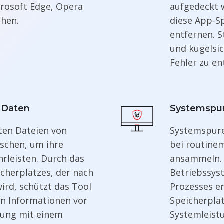
icrosoft Edge, Opera
aufgedeckt w
chen.
diese App-S
entfernen. St
und kugelsi
Fehler zu en
 Daten
Systemspur
ten Dateien von
Systemspure
schen, um ihre
bei routine
rleisten. Durch das
ansammeln. 
cherplatzes, der nach
Betriebssys
ird, schützt das Tool
Prozesses e
en Informationen vor
Speicherplat
lung mit einem
Systemleistu